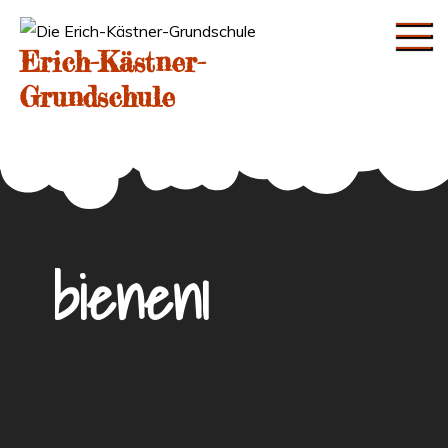
Skip
to
Erich-Kästner-
content
Grundschule
bienen1